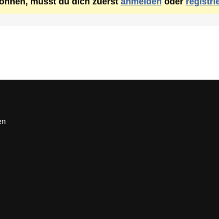
önnen, musst du dich zuerst
anmelden
oder
registri
en