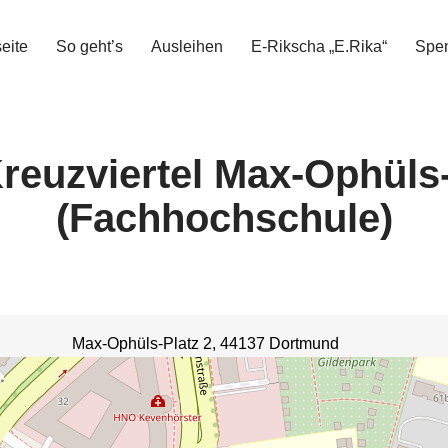
seite
So geht’s
Ausleihen
E-Rikscha „E.Rika“
Spe
reuzviertel Max-Ophüls-
(Fachhochschule)
Max-Ophüls-Platz 2, 44137 Dortmund